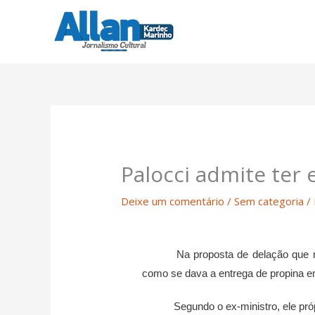
Ir
para
o
conteúdo
Palocci admite ter 
Deixe um comentário
/
Sem categoria
/
Na proposta de delação que neg
como se dava a entrega de propina em
Segundo o ex-ministro, ele próprio