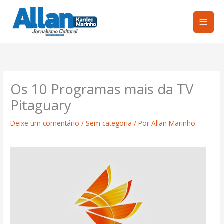
Ir
Men
para
o
princ
conteúdo
Os 10 Programas mais da TV
Pitaguary
Deixe um comentário
/
Sem categoria
/ Por
Allan Marinho