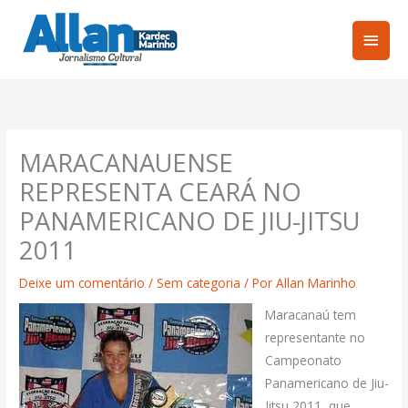
Ir
Men
para
o
princ
conteúdo
MARACANAUENSE
REPRESENTA CEARÁ NO
PANAMERICANO DE JIU-JITSU
2011
Deixe um comentário
/
Sem categoria
/ Por
Allan Marinho
Maracanaú tem
representante no
Campeonato
Panamericano de Jiu-
Jitsu 2011, que