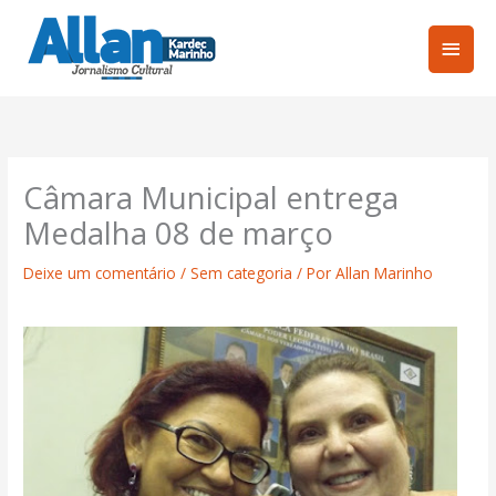
Ir
Men
para
o
princ
conteúdo
Câmara Municipal entrega
Medalha 08 de março
Deixe um comentário
/
Sem categoria
/ Por
Allan Marinho