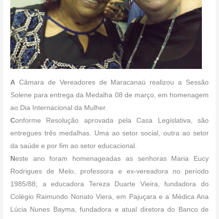
A
Câmara de Vereadores de Maracanaú realizou a Sessão
Solene para entrega da Medalha 08 de março, em homenagem
ao Dia Internacional da Mulher.
C
onforme Resolução aprovada pela Casa Legislativa, são
entregues três medalhas. Uma ao setor social, outra ao setor
da saúde e por fim ao setor educacional.
N
este ano foram homenageadas as senhoras Maria Eucy
Rodrigues de Melo, professora e ex-vereadora no período
1985/88; a educadora Tereza Duarte Vieira, fundadora do
Colégio Raimundo Nonato Viera, em Pajuçara e a Médica Ana
Lúcia Nunes Bayma, fundadora e atual diretora do Banco de